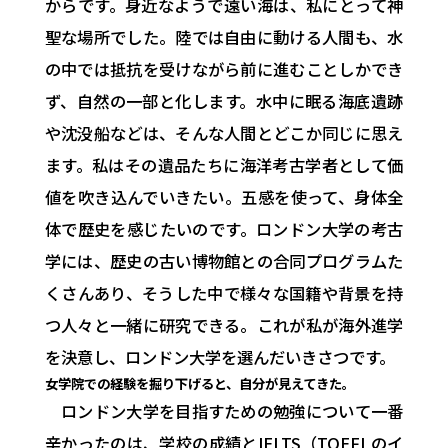
からです。身近なようで遠い海は、私にとって神
聖な場所でした。陸では自由に動ける人間も、水
の中では抵抗を受けながら前に進むことしかでき
ず、自然の一部と化します。水中に眠る海底遺跡
や沈没船などは、そんな人間とどこか同じに思え
ます。私はその遺品たちに海洋考古学者として価
値を吹き込んでいきたい。五感を使って、身体全
体で歴史を感じたいのです。ロンドン大学の考古
学には、歴史の古い博物館との合同プログラムた
くさんあり、そうした中で様々な国籍や背景を持
つ人々と一緒に研究できる。これが私が海外進学
を決意し、ロンドン大学を選んだいきさつです。
女学院での経験を掘り下げると、自分が見えてきた。
ロンドン大学を目指すための勉強について一番
辛かったのは、学校の成績とIELTS（TOEFLのイ